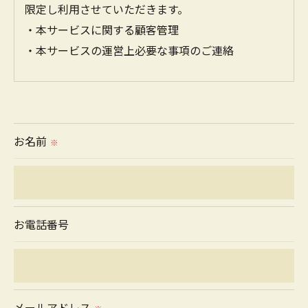
限定し利用させていただきます。
・本サービスに関する顧客管理
・本サービスの運営上必要な事項のご連絡
＜個人情報の提供について＞
当社ではお客様の同意を得た場合または法令に定め
られた場合を除き、
お名前
※
取得した個人情報を第三者に提供することはいたし
ません。
＜個人情報の委託について＞
お電話番号
当社では、利用目的の達成に必要な範囲において、
個人情報を外部に委託する場合があります。
これらの委託先に対しては個人情報保護契約等の措
置をとり、適切な監督を行います。
メールアドレス