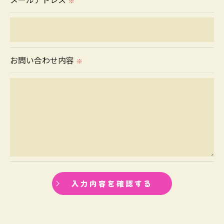
※
＜個人情報の安全管理＞
当社では、個人情報の漏洩等がなされないよう、適
切に安全管理対策を実施します。
お問い合わせ内容
※
＜個人情報を与えなかった場合に生じる結果＞
必要な情報を頂けない場合は、それに対応した当社
のサービスをご提供できない場合がございますので
予めご了承ください。
＜個人情報の開示･訂正・削除･利用停止の手続につ
いて＞
当社では、お客様の個人情報の開示･訂正･削除・利
用停止の手続を定めさせて頂いております。
ご本人である事を確認のうえ、対応させて頂きま