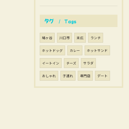
タグ
Tags
鳩ヶ谷
川口市
末広
ランチ
ホットドッグ
カレー
ホットサンド
イートイン
チーズ
サラダ
おしゃれ
子連れ
専門店
デート