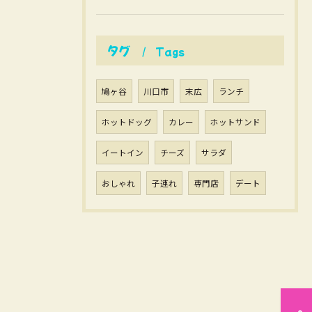
タグ
Tags
鳩ヶ谷
川口市
末広
ランチ
ホットドッグ
カレー
ホットサンド
イートイン
チーズ
サラダ
おしゃれ
子連れ
専門店
デート