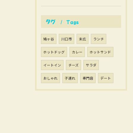
タグ
Tags
鳩ヶ谷
川口市
末広
ランチ
ホットドッグ
カレー
ホットサンド
イートイン
チーズ
サラダ
おしゃれ
子連れ
専門店
デート