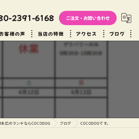
80-2391-6168
ご注文・お問い合わせ
お客様の声
当店の特徴
アクセス
ブログ
ファーストフード
コラム
テイクアウト
デリバリー
ディナー
カフェ
末広のランチならCOCODOG
ブログ
COCODOGです。