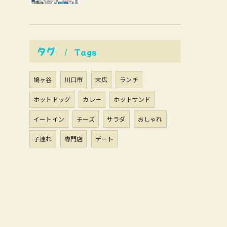
タグ
Tags
鳩ヶ谷
川口市
末広
ランチ
ホットドッグ
カレー
ホットサンド
イートイン
チーズ
サラダ
おしゃれ
子連れ
専門店
デート