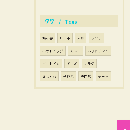
タグ
Tags
鳩ヶ谷
川口市
末広
ランチ
ホットドッグ
カレー
ホットサンド
イートイン
チーズ
サラダ
おしゃれ
子連れ
専門店
デート