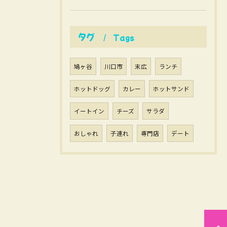
タグ
Tags
鳩ヶ谷
川口市
末広
ランチ
ホットドッグ
カレー
ホットサンド
イートイン
チーズ
サラダ
おしゃれ
子連れ
専門店
デート