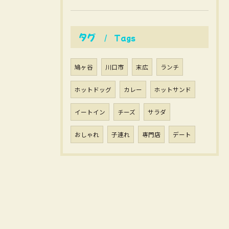
タグ
Tags
鳩ヶ谷
川口市
末広
ランチ
ホットドッグ
カレー
ホットサンド
イートイン
チーズ
サラダ
おしゃれ
子連れ
専門店
デート