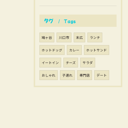
タグ
Tags
鳩ヶ谷
川口市
末広
ランチ
ホットドッグ
カレー
ホットサンド
イートイン
チーズ
サラダ
おしゃれ
子連れ
専門店
デート