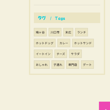
タグ
Tags
鳩ヶ谷
川口市
末広
ランチ
ホットドッグ
カレー
ホットサンド
イートイン
チーズ
サラダ
おしゃれ
子連れ
専門店
デート