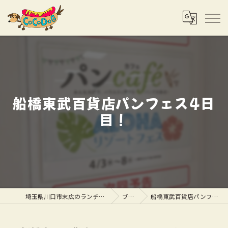
船橋東武百貨店パンフェス4日
目！
埼玉県川口市末広のランチならCOCODOG
ブログ
船橋東武百貨店パンフェス4日目！