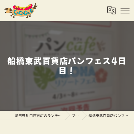
船橋東武百貨店パンフェス4日
目！
埼玉県川口市末広のランチならCOCODOG
ブログ
船橋東武百貨店パンフェス4日目！