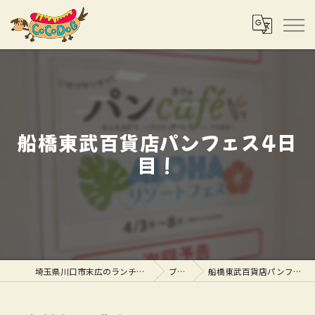
船橋東武百貨店パンフェス4日
目！
埼玉県川口市末広のランチならCOCODOG
ブログ
船橋東武百貨店パンフェス4日目！