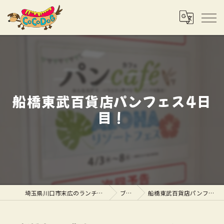
船橋東武百貨店パンフェス4日
目！
埼玉県川口市末広のランチならCOCODOG
ブログ
船橋東武百貨店パンフェス4日目！