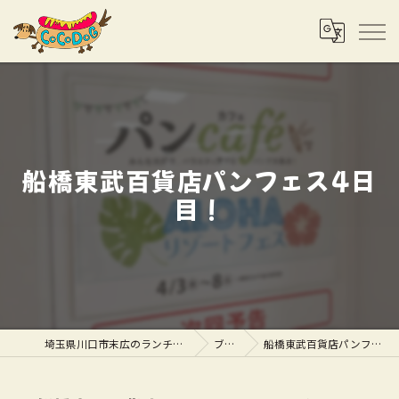
船橋東武百貨店パンフェス4日
目！
埼玉県川口市末広のランチならCOCODOG
ブログ
船橋東武百貨店パンフェス4日目！