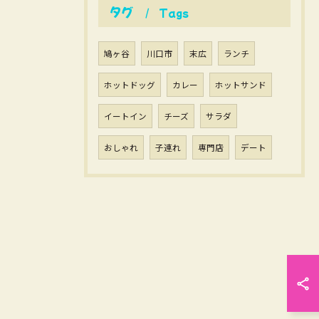
タグ
Tags
鳩ヶ谷
川口市
末広
ランチ
ホットドッグ
カレー
ホットサンド
イートイン
チーズ
サラダ
おしゃれ
子連れ
専門店
デート