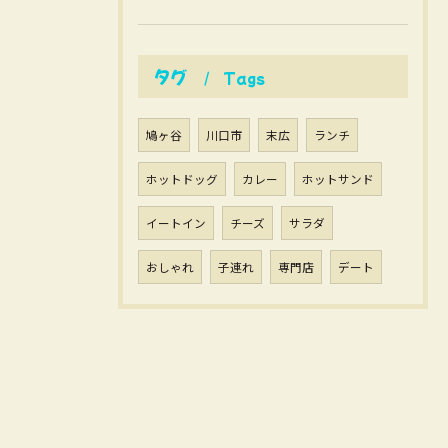
タグ
Tags
鳩ヶ谷
川口市
末広
ランチ
ホットドッグ
カレー
ホットサンド
イートイン
チーズ
サラダ
おしゃれ
子連れ
専門店
デート