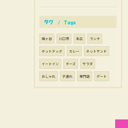
タグ
Tags
鳩ヶ谷
川口市
末広
ランチ
ホットドッグ
カレー
ホットサンド
イートイン
チーズ
サラダ
おしゃれ
子連れ
専門店
デート