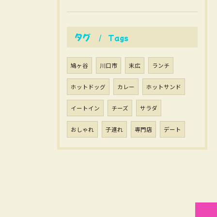
タグ
Tags
鳩ヶ谷
川口市
末広
ランチ
ホットドッグ
カレー
ホットサンド
イートイン
チーズ
サラダ
おしゃれ
子連れ
専門店
デート