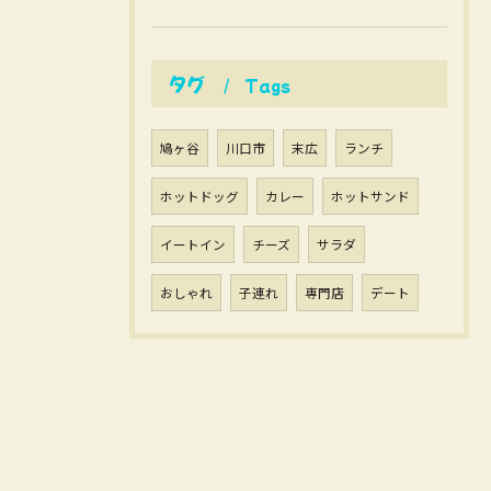
タグ
Tags
鳩ヶ谷
川口市
末広
ランチ
ホットドッグ
カレー
ホットサンド
イートイン
チーズ
サラダ
おしゃれ
子連れ
専門店
デート