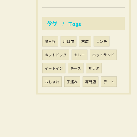
タグ
Tags
鳩ヶ谷
川口市
末広
ランチ
ホットドッグ
カレー
ホットサンド
イートイン
チーズ
サラダ
おしゃれ
子連れ
専門店
デート