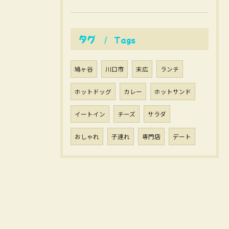
タグ
Tags
鳩ヶ谷
川口市
末広
ランチ
ホットドッグ
カレー
ホットサンド
イートイン
チーズ
サラダ
おしゃれ
子連れ
専門店
デート