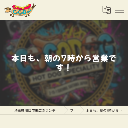
本日も、朝の7時から営業で
す！
埼玉県川口市末広のランチならCOCODOG
ブログ
本日も、朝の7時から営業です！