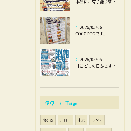
本当に、有り難う御座いました。
2026/05/06
COCODOGです。
2026/05/05
【こどもの日ふぇすた】
タグ
Tags
鳩ヶ谷
川口市
末広
ランチ