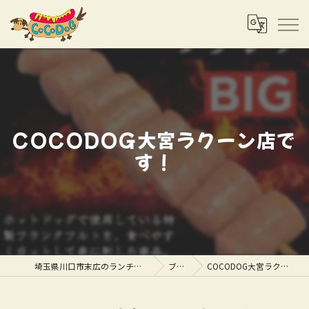
COCODOG大宮ラクーン店で
す！
埼玉県川口市末広のランチならCOCODOG
ブログ
COCODOG大宮ラクーン店です！