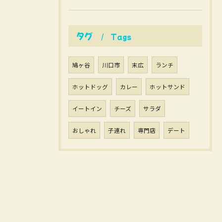
タグ
Tags
鳩ヶ谷
川口市
末広
ランチ
ホットドッグ
カレー
ホットサンド
イートイン
チーズ
サラダ
おしゃれ
子連れ
専門店
デート