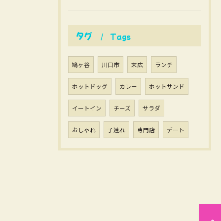
タグ
Tags
鳩ヶ谷
川口市
末広
ランチ
ホットドッグ
カレー
ホットサンド
イートイン
チーズ
サラダ
おしゃれ
子連れ
専門店
デート